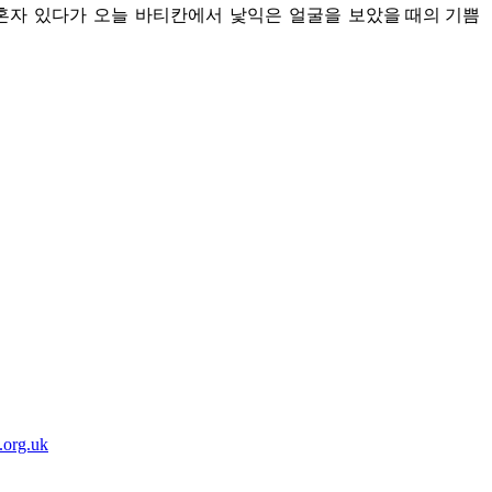
혼자
있다가
오늘
바티칸에서
낯익은
얼굴을
보았을 때의 기쁨
있자
오가
바늘
낯서
얼은
보을
.org.uk