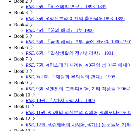
Book 2
RSE
, 2권. 『히스테리 연구』 1893–1895
Book 3
RSE
, 3권. ⪡정신분석 이전의 출판물⪢ 1893–1899
Book 4
RSE
, 4권. 『꿈의 해석』 1부 1900
Book 5
RSE
, 5권. 『꿈의 해석』 2부, 꿈에 관하여 1900–190
Book 6
RSE
, 6권. 『일상생활의 정신병리학』 1901
Book 7
RSE
, 7권. ⪡히스테리 사례⪢, ⪡3편의 성 이론 에세이⪢
Book 8
RSE
, Vol 08. 『재담과 무의식의 관계』 1905
Book 9
RSE
, 9권. ⪡옌젠의 '그라디바'⪢, 기타 작품들 1906–1
Book 10
RSE
, 10권. 『2가지 사례사』 1909
Book 11
RSE
, 11권. ⪡5개의 정신분석 강의⪢, ⪡레오나르도 다
Book 12
RSE
, 12권. ⪡슈레버의 사례⪢, ⪡기법 논문들⪢, 기타 
Book 13