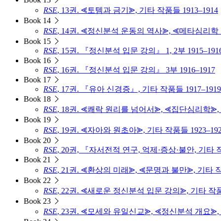
RSE
, 13권. ⪡토템과 금기⪢, 기타 작품들 1913–1914
Book 14
RSE
, 14권. ⪡정신분석 운동의 역사⪢, ⪡메타심리학 논
Book 15
RSE
, 15권. 『정신분석 입문 강의』 1, 2부 1915–191
Book 16
RSE
, 16권. 『정신분석 입문 강의』 3부 1916–1917
Book 17
RSE
, 17권. 『유아 신경증』, 기타 작품들 1917–1919
Book 18
RSE
, 18권. ⪡쾌락 원리를 넘어서⪢, ⪡집단심리학⪢, 기
Book 19
RSE
, 19권. ⪡자아와 원초아⪢, 기타 작품들 1923–192
Book 20
RSE
, 20권, 『자서전적 연구, 억제·증상·불안, 기타 작품
Book 21
RSE
, 21권. ⪡환상의 미래⪢, ⪡문명과 불만⪢, 기타 작품
Book 22
RSE
, 22권. ⪡새로운 정신분석 입문 강의⪢, 기타 작품들
Book 23
RSE
, 23권. ⪡모세와 유일신교⪢, ⪡정신분석 개요⪢, 기