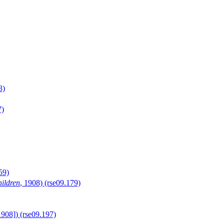
)
)
9)
hildren
, 1908) (rse09.179)
 (rse09.197)