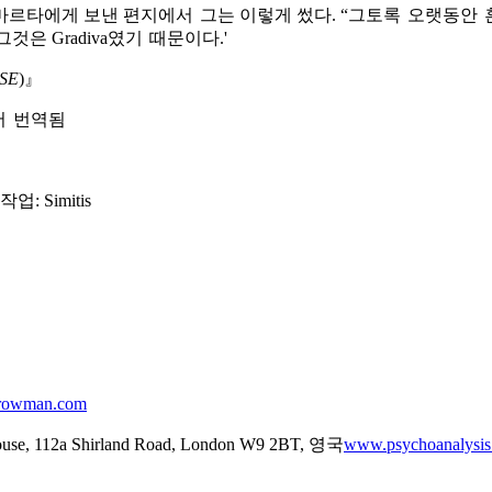
마르타에게 보낸 편지에서
그는 이렇게 썼다. “그토록
오랫동안
그서
오록
혼안
그것은 Gradiva였기
때문이다.'
때기
SE
)』
서
번역됨
번서
작업: Simitis
rowman.com
, 112a Shirland Road, London W9 2BT, 영국
www.psychoanalysis