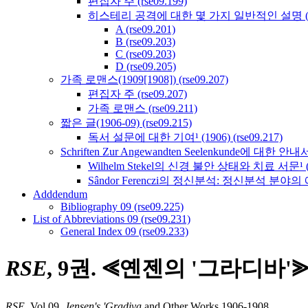
편집자 주 (rse09.199)
히스테리 공격에 대한 몇 가지 일반적인 설명 (rse
A (rse09.201)
B (rse09.203)
C (rse09.203)
D (rse09.205)
가족 로맨스(1909[1908]) (rse09.207)
편집자 주 (rse09.207)
가족 로맨스 (rse09.211)
짧은 글(1906-09) (rse09.215)
독서 설문에 대한 기여¹ (1906) (rse09.217)
Schriften Zur Angewandten Seelenkunde에 대한 안내서¹ 
Wilhelm Stekel의 신경 불안 상태와 치료 서문¹ (190
Sândor Ferenczi의 정신분석: 정신분석 분야의 에세이 
Adddendum
Bibliography 09 (rse09.225)
List of Abbreviations 09 (rse09.231)
General Index 09 (rse09.233)
RSE
, 9권. ⪡옌젠의 '그라디바'⪢,
RSE
, Vol 09.
Jensen's 'Gradiva
and Other Works 1906-1908