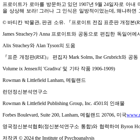
프로이트가
로마를
방문하고 있던 1907년 9월 24일자로
아내
로가
방를
아로
마내
을
상상해
보라! 그러나
그 인식은
일방적이었는데, 왜냐하면
상을
보해
그나
일은
그면
© 바티칸
박물관, 판권
소유. 『프로이트 전집 표준판 개정본(
R
박칸
소권
James Strachey가 Anna 프로이트와
공동으로
편집한
독일어에
공와
편로
독한
Alix Strachey와 Alan Tyson의 도움
『표준
개정판(
RSE
)』 편집자 Mark Solms, Ilse Grubrich와
공동
개준
공와
작동
Volume ix Jensen의 'Gradiva' 및
기타 작품 1906-1909)
기및
Rowman & Littlefield Lanham, 메릴랜드
런던정신분석연구소
Rowman & Littlefield Publishing Group, Inc. 4501의 인쇄물
Forbes Boulevard, Suite 200, Lanham, 메릴랜드 20706, 미국
www.
영국정신분석협회(정신분석연구소
통합)와
협력하여 Byron House
통소
협와
저작권 © 2024 the Institute of Psychoanalysis