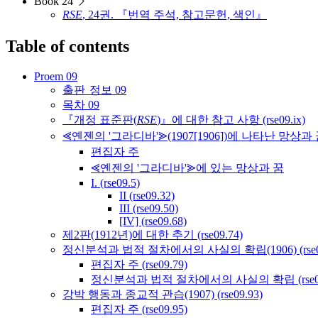
Book 24
RSE
, 24권. 『번역 주석, 참고문헌, 색인』
Table of contents
Proem 09
출판
정보 09
정판
목차 09
『개정 표준판(
RSE
)』에 대한 참고 사항 (rse09.ix)
⪡옌젠의 '그라디바'⪢(1907[1906])에 나타난 망상과
편집자 주
⪡옌젠의 '그라디바'⪢에 있는 망상과 꿈
I. (rse09.5)
II (rse09.32)
III (rse09.50)
[IV] (rse09.68)
제2판(1912년)에 대한 추기 (rse09.74)
정신분석과 법적 절차에서의 사실의 확립(1906) (rse09
편집자 주 (rse09.79)
정신분석과 법적 절차에서의 사실의 확립 (rse09
강박 행동과 종교적 관습(1907) (rse09.93)
편집자 주 (rse09.95)