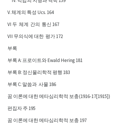
억압의 지형과 역학 159
V. 체계의 특성 Ucs. 164
VI 두
체계
간의
통신 167
체두
간계
통의
VII 무의식에 대한
평가 172
평한
부록
부록 A: 프로이트와 Ewald Hering 181
부록 B: 정신물리학적 평행 183
부록 C: 말씀과
사물 186
사과
꿈 이론에 대한 메타심리학적 보충(1916-17[1915])
편집자 주 195
꿈 이론에 대한 메타심리학적 보충 197