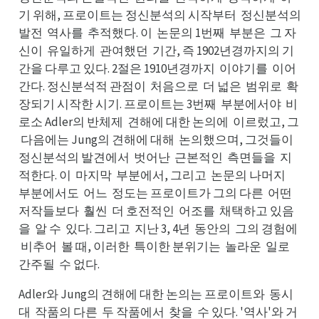
원인
완를
명게
하게
기 위해, 프로이트는 정신분석의 시작부터
정신분석의
정터
발전
역사를
추적했다. 이
논문의 1번째
부분은
그 자
역전
추를
논이
부째
그은
신이
유일하게
관여했던
기간, 즉 1902년경까지의 기
유이
관게
기던
간을 다루고 있다. 2절은 1910년경까지
이야기를
이어
이지
이를
간다. 정신분석적 관점이
처음으로
더 넓은
범위로
확
처이
더로
범은
확로
장되기 시작한 시기. 프로이트는 3번째
부분에서야
비
부째
비야
로소 Adler의 반체제
견해에 대한 논의에
이르렀고, 그
견제
이에
다
다음에는 Jung의 견해에 대해
논의했으며, 그것들이
그
논해
정이
정신분석의 발견에서
벗어난
근본적인
측면들을
지
벗서
근난
측인
지을
적한다. 이
마지막
부분에서, 그리고
논문의 나머지
마이
부막
논고
부지
부분에서도
어느
정도는 프로이트가 그의 다른
어떤
어도
정느
어른
저떤
저작들보다
훨씬
더 호전적인
어조를
채택하고 있음
훨다
더씬
어인
채를
을
알 수
있다. 그리고
지난 3, 4년
동안의
그의 경험에
알을
있수
지고
동년
그의
비
비추어
볼 때, 이러한
특이한 분위기는
놀라운
일로
에
볼어
특한
놀는
일운
간로
간주될
수 없다.
수될
Adler와 Jung의 견해에 대한 논의는 프로이트와
동시
동와
대
작품의 다른
두 작품에서
찾을
수 있다. '역사'와 거
작대
두른
찾서
수을