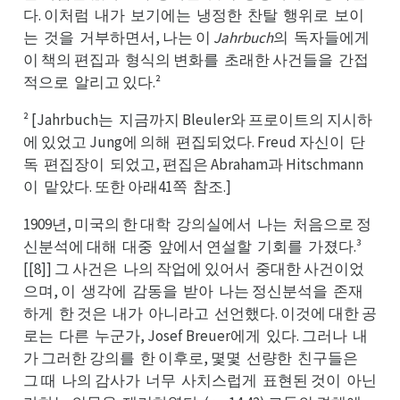
다. 이처럼
내가
보기에는
냉정한
찬탈
행위로
보이
내럼
보가
냉는
찬한
행탈
보로
는
것을
거부하면서, 나는 이
Jahrbuch
의
독자들에게
것는
거을
독의
이게
이 책의 편집과
형식의 변화를
초래한 사건들을
간접
형과
초를
간을
적으로
알리고 있다.²
알로
² [Jahrbuch는
지금까지 Bleuler와 프로이트의 지시하
지는
에 있었고 Jung에 의해
편집되었다. Freud 자신이
단
편해
단이
독
편집장이
되었고, 편집은 Abraham과 Hitschmann
편독
되이
이
맡았다. 또한 아래41쪽
참조.]
맡이
참쪽
1909년, 미국의 한 대학
강의실에서
나는
처음으로 정
강학
나서
처는
신분석에 대해
대중
앞에서 연설할
기회를
가졌다.³
대해
앞중
기할
가를
[[8]] 그 사건은
나의 작업에 있어서
중대한 사건이었
나은
중서
으며, 이
생각에
감동을
받아
나는 정신분석을
존재
생이
감에
받을
나아
존을
하게
한 것은
내가
아니라고
선언했다. 이것에 대한 공
한게
내은
아가
선고
로는
다른
누군가, Josef Breuer에게
있다. 그러나
내
다는
누른
있게
내나
가 그러한 강의를
한 이후로, 몇몇
선량한
친구들은
한를
선몇
친한
그은
그 때
나의 감사가
너무
사치스럽게
표현된 것이
아닌
나때
너가
사무
표게
아이