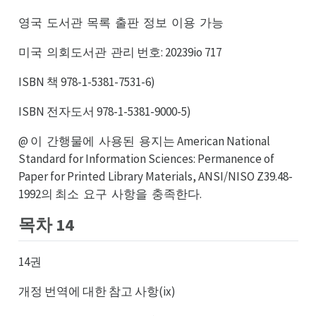
영국
도서관
목록
출판
정보
이용
가능
도국
목관
출록
정판
이보
가용
미국
의회도서관
관리 번호: 20239io 717
의국
관관
ISBN 책 978-1-5381-7531-6)
ISBN 전자도서 978-1-5381-9000-5)
@ 이
간행물에
사용된
용지는 American National
간이
사에
용된
Standard for Information Sciences: Permanence of
Paper for Printed Library Materials, ANSI/NISO Z39.48-
1992의 최소
요구
사항을
충족한다.
요소
사구
충을
목차 14
14권
개정 번역에 대한 참고 사항(ix)