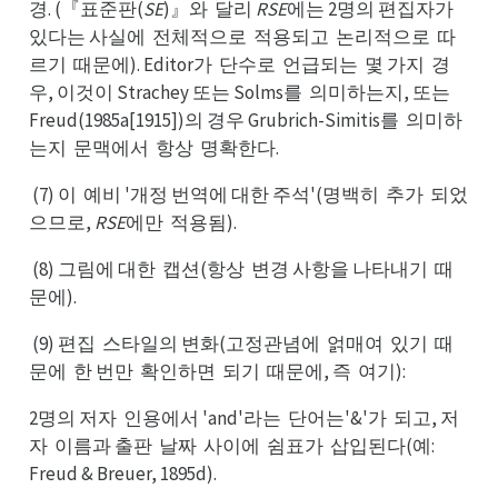
경. (『표준판(
SE
)』와
달리
RSE
에는 2명의 편집자가
달와
있가
있다는 사실에
전체적으로
적용되고
논리적으로
따
전에
적로
논고
따로
르기
때문에). Editor가
단수로
언급되는
몇 가지
경
때기
단가
언로
몇는
경지
우, 이것이 Strachey 또는 Solms를
의미하는지, 또는
의를
Freud(1985a[1915])의 경우 Grubrich-Simitis를
의미하
의를
는지
문맥에서
항상
명확한다.
문지
항서
명상
(7) 이
예비 '개정 번역에 대한 주석'(명백히
추가
되었
예이
추히
되가
으므로,
RSE
에만
적용됨).
적만
(8) 그림에 대한
캡션(항상
변경 사항을 나타내기
때
캡한
변상
때기
문에).
(9) 편집
스타일의 변화(고정관념에
얽매여
있기
때
스집
얽에
있여
때기
문에
한 번만
확인하면
되기
때문에, 즉
여기):
한에
확만
되면
때기
여즉
2명의 저자
인용에서 'and'라는
단어는'&'가
되고, 저
인자
단는
되가
자
이름과 출판
날짜
사이에
쉼표가
삽입된다(예:
이자
날판
사짜
쉼에
삽가
Freud & Breuer, 1895d).