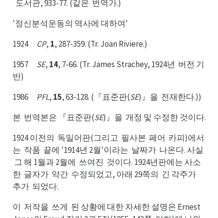
도서관, 933-77. (같은
번역가.)
도대
번은
'정신분석운동의 역사에 대하여'
1924
CP
,
1
, 287-359. (Tr. Joan Riviere.)
1957
SE
,
14
, 7-66. (Tr. James Strachey, 1924년
버전 기
버년
반)
1986
PFL
,
15
, 63-128. (『표준판(
SE
)』을
전재한다.))
전을
본
번역본은 『표준판(
SE
)』을
개정 및 수정한 것이다.
번본
개을
1924 이전의
독일어판(그리고
필사본
페어
카피)에서
독의
필고
페본
카어
는
작품
끝에 '1914년 2월'이라는
날짜가
나온다. 사실
작는
끝품
날는
나가
그
그 해 1월과 2월에
쓰여진
것이다. 1924년판에는 사소
실
쓰에
것진
한
글자가
약간
수정되었고, 아래 29쪽의
긴 각주가
글한
약가
수간
긴의
추가
추가
되었다.
되가
이
저작을
쓰게
된 상황에 대한 자세한 설명은 Ernest
저이
쓰을
된게