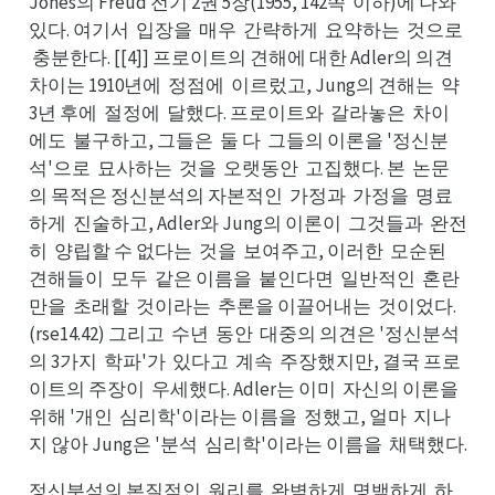
Jones의 Freud 전기 2권 5장(1955, 142쪽
이하)에 나와
이쪽
있와
있다. 여기서
입장을
매우
간략하게
요약하는
것으로
입서
매을
간우
요게
것는
충
충분한다. [[4]] 프로이트의 견해에 대한 Adler의 의견
로
차견
차이는 1910년에
정점에
이르렀고, Jung의 견해는
약
정에
이에
약는
3년 후에
절정에
달했다. 프로이트와
갈라놓은
차이
절에
달에
갈와
차은
에도
불구하고, 그들은
둘 다
그들의 이론을 '정신분
불도
둘은
그다
석'으로
묘사하는
것을
오랫동안
고집했다. 본
논문
묘로
것는
오을
고안
논본
의 목적은 정신분석의 자본적인
가정과
가정을
명료
가인
가과
명을
하게
진술하고, Adler와 Jung의 이론이
그것들과
완전
진게
그이
완과
히
양립할 수 없다는
것을
보여주고, 이러한
모순된
양히
것는
보을
모한
견된
견해들이
모두
같은 이름을
붙인다면
일반적인
혼란
모이
같두
붙을
일면
혼인
만을
초래할
것이라는
추론을 이끌어내는
것이었다.
초을
것할
추는
것는
(rse14.42) 그리고
수년
동안
대중의 의견은 '정신분석
수고
동년
대안
의 3가지
학파'가
있다고
계속
주장했지만, 결국 프로
학지
있가
계고
주속
이트의 주장이
우세했다. Adler는 이미
자신의 이론을
우이
자미
위해 '개인
심리학'이라는 이름을
정했고, 얼마
지나
심인
정을
지마
지 않아 Jung은 '분석
심리학'이라는 이름을
채택했다.
심석
채을
정신분석의 본질적인
원리를
완벽하게
명백하게
하