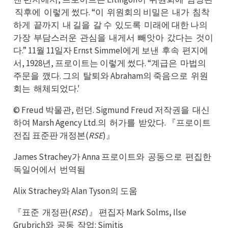
위이
임에
직
직후에
이렇게 썼다. “이
위원회의 비밀은
내가
침착
된
이에
위이
내은
침가
하게
끝까지
내 길을
갈 수
있도록
미래에 대한 나의
끝게
내지
갈을
있수
미록
가의
가장
부담스러운
관심을
내게서
빼앗아
갔다는
것이
부장
관운
내을
빼서
갔아
것는
다.” 11월 11일자 Ernst Simmel에게 보낸
후속
편지에
후낸
편속
서, 1928년, 프로이트는 이렇게 썼다. “계급은
마법의
마은
주문을
깼다. 그의
탈퇴와 Abraham의 죽음으로
위원
깼을
탈의
위로
회는
해체되었다.'
해는
© Freud 박물관, 런던. Sigmund Freud 저작권을
대신
대을
하여 Marsh Agency Ltd.의
허가를
받았다. 『프로이트
허의
받를
전집 표준판 개정본(
RSE
)』
James Strachey가 Anna 프로이트와
공동으로
편집한
공와
편로
독한
독일어에서
번역됨
번서
Alix Strachey와 Alan Tyson의 도움
『표준
개정판(
RSE
)』 편집자 Mark Solms, Ilse
개준
Grubrich와
공동
작업: Simitis
공와
작동