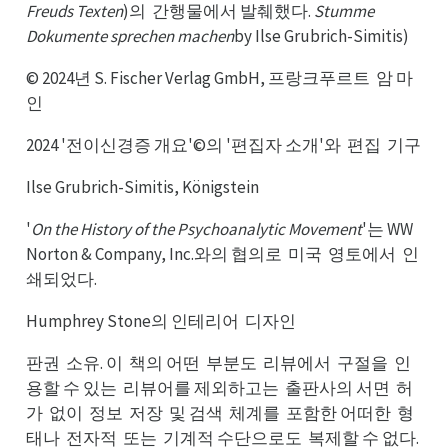
Freuds Texten
)의
간행물에서 발췌했다.
Stumme
간의
Dokumente sprechen machen
by Ilse Grubrich-Simitis)
© 2024년 S. Fischer Verlag GmbH, 프랑크푸르트
암 마
암트
인
2024 '전이신경증 개요'©의 '편집자 소개'와
편집
기구
편와
기집
Ilse Grubrich-Simitis, Königstein
'
On the History of the Psychoanalytic Movement
'는 WW
Norton & Company, Inc.와의 협의로
미국
영토에서
인
미로
영국
인서
쇄되었다.
Humphrey Stone의 인테리어
디자인
디어
판권
소유. 이
책의 어떤
부분도
리뷰에서
구절을
인
소권
책이
부떤
리도
구서
인을
용할 수 있는
리뷰어를 제외하고는
출판사의 서면
허
리는
출는
허면
가
없이
정보
저장
및 검색
체계를
포함한 어떠한
형
없가
정이
저보
및장
체색
포를
형한
태나
전자적
또는
기계적 수단으로도
복제할 수 없다.
전나
또적
기는
복도