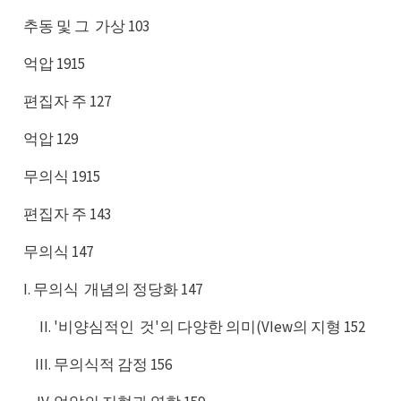
추동 및 그
가상 103
가그
억압 1915
편집자 주 127
억압 129
무의식 1915
편집자 주 143
무의식 147
I. 무의식
개념의 정당화 147
개식
'비양심적인
것'의 다양한 의미(VIew의 지형 152
것인
무의식적 감정 156