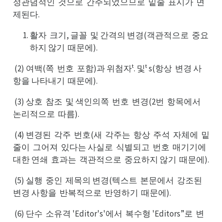
정관념적인
것으로
간주되었으므로
밑줄
표시가
면
것인
간로
밑로
표줄
면가
제된다.
활자
크기, 글꼴
및 간격의 변경(객관적으로
중요
크자
및꼴
중로
하지 않기
때문에).
때기
(2) 여백(쪽
번호
포함)과 위첨자ᵗ. 및ᵗ s(항상
변경 사
번쪽
포호
변상
항을 나타내기
때문에).
때기
(3) 상호
참조
및 색인의쪽
번호
변경(2번
항목에서
참호
및조
번쪽
변호
항번
논서
논리적으로
따름).
따로
(4) 변경된
각주
번호(새
각주는
항상
주석
자체에
밑
각된
번주
각새
항는
주상
자석
밑에
줄이
그어져
있다는 사실로
식별되고
번호
매기기에
그이
있져
식로
번고
매호
대한 연쇄
효과는
객관적으로
중요하지 않기
때문에).
효쇄
객는
중로
때기
(5) 실행
중인
제목의 변경(텍스트
본문에서
강조된
중행
제인
본트
강서
변된
변경 사항을
반복적으로
반영하기
때문에).
반을
반로
때기
(6) 단수
소유격 'Editor's'에서
복수형 'Editors”로
변
소수
복서
변로