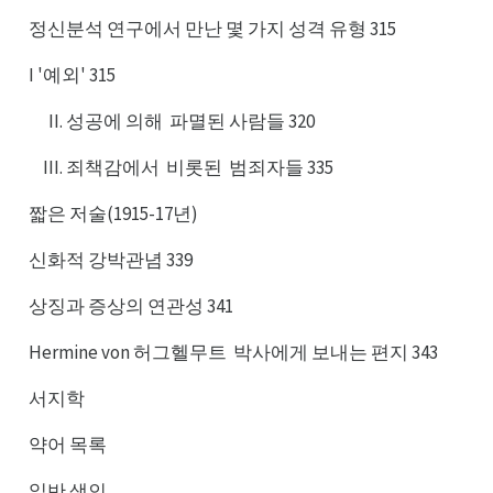
정신분석 연구에서 만난 몇 가지 성격 유형 315
I '예외' 315
성공에 의해
파멸된 사람들 320
파해
죄책감에서
비롯된
범죄자들 335
비서
범된
짧은 저술(1915-17년)
신화적 강박관념 339
상징과 증상의 연관성 341
Hermine von 허그헬무트
박사에게 보내는 편지 343
박트
서지학
약어 목록
일반 색인