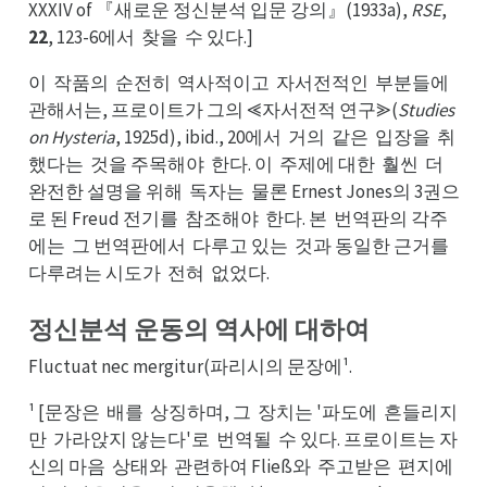
XXXIV of 『새로운 정신분석 입문 강의』(1933a),
RSE
,
22
, 123-6에서
찾을
수 있다.]
찾서
수을
이
작품의
순전히
역사적이고
자서전적인
부분들에
작이
순의
역히
자고
부인
관해서는, 프로이트가 그의 ⪡자서전적 연구⪢(
Studies
on Hysteria
, 1925d), ibid., 20에서
거의
같은
입장을
취
거서
같의
입은
취을
했다는
것을 주목해야
한다. 이
주제에 대한
훨씬
더
것는
한야
주이
훨한
더씬
완전한 설명을 위해
독자는
물론 Ernest Jones의 3권으
독해
물는
로 된 Freud 전기를
참조해야
한다. 본
번역판의 각주
참를
한야
번본
에는
그 번역판에서
다루고 있는
것과 동일한 근거를
그는
다서
것는
다루려는 시도가
전혀
없었다.
전가
없혀
정신분석 운동의 역사에 대하여
Fluctuat nec mergitur(파리시의 문장에¹.
¹ [문장은
배를
상징하며, 그
장치는 '파도에
흔들리지
배은
상를
장그
흔에
만
가라앉지 않는다'로
번역될
수 있다. 프로이트는 자
가만
번로
수될
신의 마음
상태와
관련하여 Fließ와
주고받은
편지에
상음
관와
주와
편은