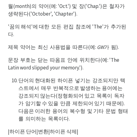
월(month)의
약어(예: 'Oct.') 및
장('Chap.')은
철자가
약의
장및
철은
생가
생략된다('October', 'Chapter').
'꿈의 해석'에 대한
모든
편집
참조에 'The'가
추가된
모한
편든
참집
추가
다.
제목
약어는
최신
사용법을
따른다(예:
GW
가
됨).
약목
최는
사신
따을
됨가
문장
부호는
닫는
따옴표
안에
위치한다(예: 'The
부장
닫는
따는
안표
위에
Latin word slipped your memory.').
단어의 현대화된
하이픈
넣기는
강조되지만
텍
하된
넣픈
강는
텍만
스트에서
매우
반복적으로 발생하는 용어에는
매서
반우
강는
강조되지 않는다(정형화되어 있고
목록이
독자
목고
독이
가
암기할 수 있을
만큼
제한되어 있기
때문에).
암가
만을
제큼
때기
다음은 이러한
용어의
복수형
및 기타
문법
형태
용한
복의
및형
문타
형법
를
의미하는
목록이다.
의를
목는
|하이픈 단어|변환|하이픈 삭제|