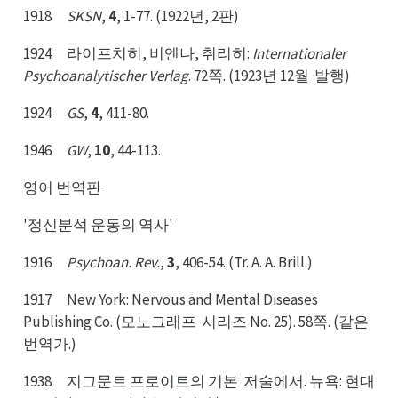
1918
SKSN
,
4
, 1-77. (1922년, 2판)
1924 라이프치히, 비엔나, 취리히:
Internationaler
Psychoanalytischer Verlag
. 72쪽. (1923년 12월
발행)
발월
1924
GS
,
4
, 411-80.
1946
GW
,
10
, 44-113.
영어 번역판
'정신분석 운동의 역사'
1916
Psychoan. Rev.
,
3
, 406-54. (Tr. A. A. Brill.)
1917 New York: Nervous and Mental Diseases
Publishing Co. (모노그래프
시리즈 No. 25). 58쪽. (같은
시프
번은
번역가.)
1938 지그문트 프로이트의 기본
저술에서. 뉴욕: 현대
저본