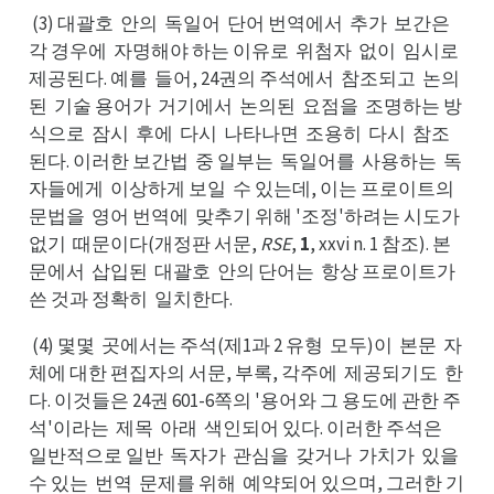
(3) 대괄호
안의
독일어
단어 번역에서
추가
보간은
안호
독의
단어
추서
보가
각은
각 경우에
자명해야 하는 이유로
위첨자
없이
임시로
자에
위로
없자
임이
제로
제공된다. 예를
들어, 24권의 주석에서
참조되고
논의
들를
참서
논고
된
기술 용어가
거기에서
논의된
요점을
조명하는 방
기된
거가
논서
요된
조을
식으로
잠시
후에
다시
나타나면
조용히
다시
참조
잠로
후시
다에
나시
조면
다히
참시
된다. 이러한 보간법
중 일부는
독일어를
사용하는
독
중법
독는
사를
독는
자들에게
이상하게 보일
수 있는데, 이는 프로이트의
이게
수일
문법을
영어 번역에
맞추기 위해 '조정'하려는 시도가
영을
맞에
없가
없기
때문이다(개정판 서문,
RSE
,
1
, xxvi n. 1 참조). 본
때기
문에서
삽입된
대괄호
안의 단어는
항상 프로이트가
삽서
대된
안호
항는
쓴 것과 정확히
일치한다.
일히
(4) 몇몇
곳에서는 주석(제1과 2 유형
모두)이
본문
자
곳몇
모형
본이
자문
체에 대한 편집자의 서문, 부록, 각주에
제공되기도
한
제에
한도
다. 이것들은 24권 601-6쪽의 '용어와 그 용도에 관한 주
석'이라는
제목
아래
색인되어 있다. 이러한 주석은
제는
아목
색래
일은
일반적으로 일반
독자가
관심을
갖거나
가치가
있을
독반
관가
갖을
가나
있가
수을
수 있는
번역
문제를 위해
예약되어 있으며, 그러한 기
번는
문역
예해