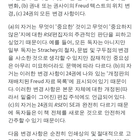
변화, (b) 권내
또는 권사이의 Freud 텍스트의 위치
변
또내
변치
경, (c) 24권의 모든
변경 사항이다.
변든
(a)의 자거는
무엇이 '중요한' 것이고 무엇이 '중요하지
무는
않은'지에 대한
RSE
편집자의 주관적인
판단을
피하고
판인
피을
싶었기
때문이다. 예를
들어, 모든
독자는 아니지만
때기
들를
독든
일만
일부
독자는 Strachey의 철자, 문법
및 구두점의 변경
독부
및법
을
사소한 것으로 생각할 수 있지만
잠재적인
중요성
사을
잠만
중인
은 아무리
미묘하더라도
문맥에 따라
다르다. (b)의 자
미리
문도
다라
거는 이러한
변경 사항이 24권에 나와
있는 '개정판의
변한
있와
재배치된 Freud 자료 목록'에
표시되어 있기
때문이
표에
때기
다. 이러한
변경 사항은
본문
자체에 대한
개정된(따
변한
본은
자문
개한
라서
밑줄이
그어진) 편집 주석에도
언급되어 있다.
밑서
그이
언도
(c)의 자거는 24권의
RSE
이 SE과
완전히
다르기
때문
완과
다히
때기
에
독자들은 이 책
전체를
새로운
것으로
안전하게
독에
전책
새를
것운
안로
간게
간주할 수 있기
때문이다.
때기
다음
변경 사항은
순전히
인쇄상의
및 절대적으로
고
변음
순은
인히
및의
고로