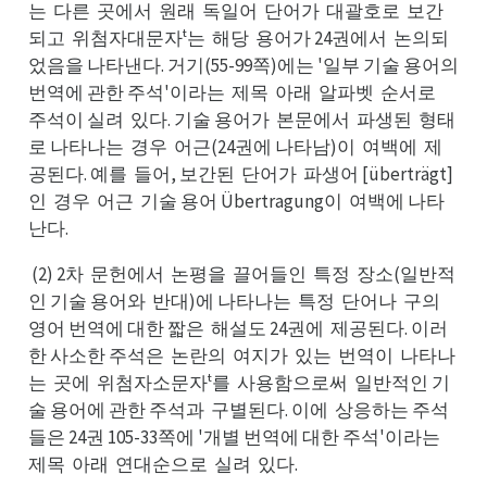
는
다른
곳에서
원래
독일어
단어가
대괄호로
보간
다는
곳른
원서
독래
단어
대가
보로
되고
위첨자대문자ᵗ는
해당
용어가 24권에서
논의되
위고
해는
용당
논서
었음을 나타낸다. 거기(55-99쪽)에는 '일부 기술 용어의
번역에 관한 주석'이라는
제목
아래
알파벳
순서로
제는
아목
알래
순벳
주로
주석이 실려
있다. 기술 용어가
본문에서
파생된
형태
있려
본가
파서
형된
로 나타나는
경우
어근(24권에 나타남)이
여백에
제
경는
어우
여이
제에
공된다. 예를
들어, 보간된
단어가
파생어 [überträgt]
들를
단된
파가
인
경우
어근
기술 용어 Übertragung이
여백에 나타
경인
어우
기근
여이
난다.
(2) 2차
문헌에서
논평을
끌어들인
특정
장소(일반적
문차
논서
끌을
특인
장정
인 기술 용어와
반대)에 나타나는
특정
단어나
구의
반와
특는
단정
구나
영어 번역에 대한 짧은
해설도 24권에
제공된다. 이러
해은
제에
한 사소한 주석은
논란의
여지가
있는
번역이
나타나
논은
여의
있가
번는
나이
는
곳에
위첨자소문자ᵗ를
사용함으로써
일반적인 기
곳는
위에
사를
일써
술 용어에 관한 주석과
구별된다. 이에
상응하는 주석
구과
상에
들은 24권 105-33쪽에 '개별 번역에 대한 주석'이라는
제는
제목
아래
연대순으로
실려
있다.
아목
연래
실로
있려