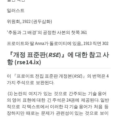
일러스트
위원회, 1922 (권두삽화)
'추동과 그 배경'의 공정한 사본의 첫쪽 361
프로이트와 딸 Anna가 돌로미티에 있음, 1913 직면 302
『개정 표준판(
RSE
)』에 대한 참고 사
항 (rse14.ix)
이 『프로이트 전집 표준판 개정본(
RSE
)』의 번역은 4
가지 주석으로
보완된다.
보로
(1) 논란의
여지가
있는
것으로
간주되는
기술 용어
여의
있가
것는
간로
기는
의 영어
표현에 대한
긴 주석은 24권에
제공된다. 일반
표어
긴한
제에
적으로
각 텍스트에서 이러한 각 기술 용어가
처음
등
각로
처가
등음
장하지만
때로는
문제가
관련성이 있는
것으로
보이
때만
문는
관가
것는
보로