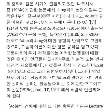
의 정확히
같은
시기에
집필되고 있던 '나르시시
같히
시은
집에
즘'(1914c)에 관한 논문에서, Jung과의 논쟁의 일부
단
단부
락은 1부의
끝 부분(69쪽
이하)에 나타나고, Adler에 관
끝의
이쪽
한 비슷한
구절은 3부의 서두에 나온다. (p. 80) [[5]]
구한
1914년
말에
본론으로 쓰여졌으나 1918년에야
출판된
말년
본에
출야
(2개의 추가 구절
포함) '늑대인간'(1918b)의 사례사는
포절
대는
대체로 Adler와 Jung에 대한
경험적
반박으로
고안되
경한
반적
고로
었으며, 그들의 이론에 대한
많은
공격을
담고 있다.
많한
공은
담을
프로이트의 후기
저작들에는 이러한 논쟁들에 대한
저기
많한
많은
흩어진
언급들이 있지만(주로
해설적
또는
반자
흩은
언진
해로
또적
반는
서전적
저술들에서), 이것들은
항상
더 건조한 어조로
저적
항은
더상
되어 있고
결코
그리
광범위하지 않다. 그러나
억압
되로
결고
그코
광리
억나
으로
이끄는
원동력에 대한 Adler의 견해에 대한
면밀
이로
원는
면한
한 논리적
논의는
환상을 때리는
것에 관한 프로이트
논적
환는
것는
의 논문(1919e), ibid.,
17
, 195ff.¹에서 특별히
언급되어
언히
야
한다
한야
¹ [Adler의 견해에 대한
또 다른
혹독한 비판은 Lecture
또한
혹른