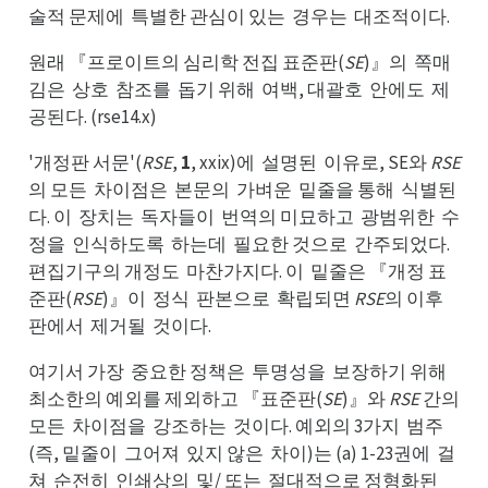
술적 문제에
특별한 관심이 있는
경우는
대조적이다.
특에
경는
대는
원래 『프로이트의 심리학 전집 표준판(
SE
)』의
쪽매
쪽의
김은
상호
참조를
돕기 위해
여백, 대괄호
안에도
제
상은
참호
돕를
여해
안호
제도
공된다. (rse14.x)
'개정판 서문'(
RSE
,
1
, xxix)에
설명된
이유로, SE와
RSE
설에
이된
의 모든
차이점은
본문의
가벼운
밑줄을 통해
식별된
차든
본은
가의
밑운
식해
다. 이
장치는
독자들이
번역의 미묘하고
광범위한
수
장이
독는
번이
광고
수한
정을
인식하도록
하는데
필요한 것으로
간주되었다.
인을
하록
필데
간로
편집기구의 개정도
마찬가지다. 이
밑줄은 『개정 표
마도
밑이
준판(
RSE
)』이
정식
판본으로
확립되면
RSE
의 이후
정이
판식
확로
판후
판에서
제거될
것이다.
제서
것될
여기서 가장
중요한 정책은
투명성을
보장하기 위해
중장
투은
보을
최해
최소한의 예외를 제외하고 『표준판(
SE
)』와
RSE
간의
모든
차이점을
강조하는
것이다. 예외의 3가지
범주
차든
강을
것는
범지
(즉, 밑줄이
그어져
있지 않은
차이)는 (a) 1-23권에
걸
그이
있져
차은
걸에
쳐
순전히
인쇄상의
및/ 또는
절대적으로 정형화된
순쳐
인히
및의
절는
변된