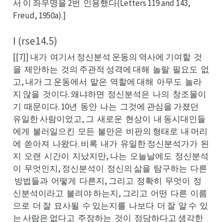
서 이 좌우명을 2번
인용했다(Letters 119 and 143,
인번
Freud, 1950a).]
I (rse14.5)
[[7]] 내가
여기서 정신분석 운동의 역사에 기여할
것
여가
것할
을
제안하는
것의 주관적 성격에 대해
놀랄
필요도
없
제을
것는
놀해
필랄
없도
고, 내가 그 운동에서
맡은
역할에 대해
아무도
놀라
맡서
역은
아해
놀도
지 않을
것이다. 왜냐하면
정신분석은
나의
창조물이
것을
정면
나은
창의
기
때문이다. 10년
동안
나는
그것에 관심을 가졌던
때기
동년
나안
그는
유던
유일한 사람이었고, 그
새로운
현상이
내 동시대인들
새그
현운
내이
에게
불러일으킨
모든
불만은
비판의 형태로
내 머리
불게
모킨
불든
비은
내로
에
쏟아져
나왔다. 비록
내가
유일한 정신분석가가
된
쏟에
나져
내록
유가
된가
지
오랜
시간이
지났지만, 나는
오늘날에도
정신분석
오지
시랜
지이
오는
정도
이
무엇인지, 정신분석이
정신의 삶을
탐구하는
다른
무이
정이
탐을
다는
방
방법들과
어떻게
다른지, 그리고
정확히
무엇이
정
른
어과
다게
정고
무히
정이
신분석이라고
불려야 하는지, 그리고
어떤
다른
이름
불고
어고
다떤
이른
으로
더 잘
묘사될
수 있는지를
나보다
더 잘
알 수
있
더로
묘잘
수될
나를
더다
알잘
있수
는 사람은 없다고
주장하는
것이
정당하다고 생각한
주고
것는
정이