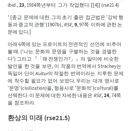
ibid.,
23
, 1934쪽년부터
그가
작업했다. [[4]] (rse21.4)
그터
작가
¹ [종교
문제에 대한
그의 초기
출판
접근법은 '강박 행
문교
그한
출기
접판
동과 종교적 관행'(1907b),
RSE
,
9
, 97쪽
이하에 관한 논
이쪽
문에 있다.]
아래 6쪽에 있는 프로이트의 전면적인
선언에
비추어
선인
비에
볼어
볼 때. ('나는
문화와
문명을
구별하는
것을
경멸한
문는
문와
구을
것는
경을
다') 그리고 『「왜 전쟁인가?」』의
말미에
비슷한
말의
비에
발언을
한 것을
보면, 이
작품의 번역에서 Strachey는
한을
보을
작이
독는
독일어
단어
Kultur
의 적절한
번역이라는
지루한
문제
단어
번한
지는
문한
에
착수할
필요가
없어
보였다. 우리는
대개
명사로
착에
필할
없가
보어
대는
명개
'문명'(civilization)을, 형용사로 '문화적'(cultural)를
선를
선택한다. 이 문제에 대한 자세한 내용은
RSE
,
24
, 74쪽
을
참조하라.
참을
환상의 미래 (rse21.5)