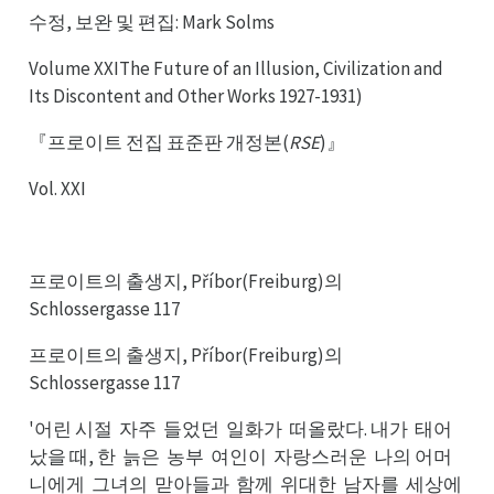
수정, 보완 및 편집: Mark Solms
Volume XXIThe Future of an Illusion, Civilization and
Its Discontent and Other Works 1927-1931)
『프로이트 전집 표준판 개정본(
RSE
)』
Vol. XXI
프로이트의 출생지, Příbor(Freiburg)의
Schlossergasse 117
프로이트의 출생지, Příbor(Freiburg)의
Schlossergasse 117
'어린 시절
자주
들었던
일화가
떠올랐다. 내가
태어
자절
들주
일던
떠가
태가
났어
났을 때, 한
늙은
농부
여인이
자랑스러운
나의 어머
늙한
농은
여부
자이
나운
니에게
그녀의
맏아들과
함께
위대한
남자를
세상에
그게
맏의
함과
위께
남한
세를
낳