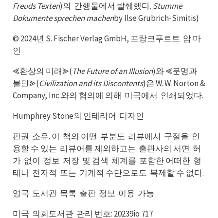
Freuds Texten
)의
간행물에서 발췌했다.
Stumme
간의
Dokumente sprechen machen
by Ilse Grubrich-Simitis)
© 2024년 S. Fischer Verlag GmbH, 프랑크푸르트
암 마
암트
인
⪡환상의 미래⪢(
The Future of an Illusion
)와 ⪡문명과
불만⪢(
Civilization and its Discontents
)은 W. W. Norton &
Company, Inc.와의 협의에 의해
미국에서
인쇄되었다.
미해
인서
Humphrey Stone의 인테리어
디자인
디어
판권
소유. 이
책의 어떤
부분도
리뷰에서
구절을
인
소권
책이
부떤
리도
구서
인을
용할 수 있는
리뷰어를 제외하고는
출판사의 서면
허
리는
출는
허면
가
없이
정보
저장
및 검색
체계를
포함한 어떠한
형
없가
정이
저보
및장
체색
포를
형한
태나
전자적
또는
기계적 수단으로도
복제할 수 없다.
전나
또적
기는
복도
영국
도서관
목록
출판
정보
이용
가능
도국
목관
출록
정판
이보
가용
미국
의회도서관
관리 번호: 20239io 717
의국
관관