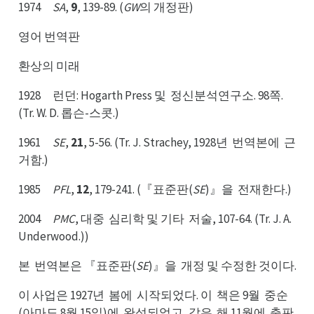
1974
SA
,
9
, 139-89. (
GW
의 개정판)
영어 번역판
환상의 미래
1928 런던: Hogarth Press 및
정신분석연구소. 98쪽.
정및
(Tr. W. D. 롭슨-스콧.)
1961
SE
,
21
, 5-56. (Tr. J. Strachey, 1928년
번역본에
근
번년
근에
거함.)
1985
PFL
,
12
, 179-241. (『표준판(
SE
)』을
전재한다.)
전을
2004
PMC
, 대중
심리학 및 기타
저술, 107-64. (Tr. J. A.
심중
저타
Underwood.))
본
번역본은 『표준판(
SE
)』을
개정 및 수정한 것이다.
번본
개을
이 사업은 1927년
봄에
시작되었다. 이
책은 9월
중순
봄년
시에
책이
중월
(아마도 8월 15일)에
완성되었고, 같은
해 11월에
출판