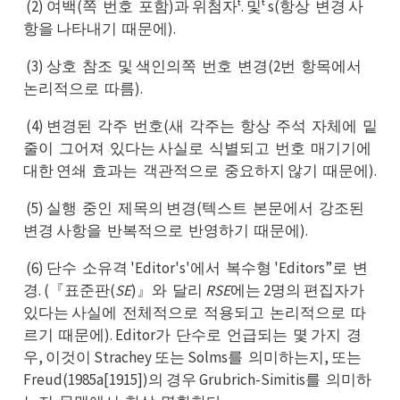
(2) 여백(쪽
번호
포함)과 위첨자ᵗ. 및ᵗ s(항상
변경 사
번쪽
포호
변상
항을 나타내기
때문에).
때기
(3) 상호
참조
및 색인의쪽
번호
변경(2번
항목에서
참호
및조
번쪽
변호
항번
논서
논리적으로
따름).
따로
(4) 변경된
각주
번호(새
각주는
항상
주석
자체에
밑
각된
번주
각새
항는
주상
자석
밑에
줄이
그어져
있다는 사실로
식별되고
번호
매기기에
그이
있져
식로
번고
매호
대한 연쇄
효과는
객관적으로
중요하지 않기
때문에).
효쇄
객는
중로
때기
(5) 실행
중인
제목의 변경(텍스트
본문에서
강조된
중행
제인
본트
강서
변된
변경 사항을
반복적으로
반영하기
때문에).
반을
반로
때기
(6) 단수
소유격 'Editor's'에서
복수형 'Editors”로
변
소수
복서
변로
경. (『표준판(
SE
)』와
달리
RSE
에는 2명의 편집자가
달와
있가
있다는 사실에
전체적으로
적용되고
논리적으로
따
전에
적로
논고
따로
르기
때문에). Editor가
단수로
언급되는
몇 가지
경
때기
단가
언로
몇는
경지
우, 이것이 Strachey 또는 Solms를
의미하는지, 또는
의를
Freud(1985a[1915])의 경우 Grubrich-Simitis를
의미하
의를