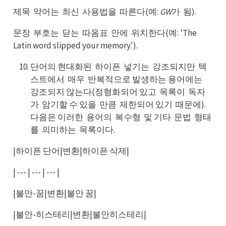
제목
약어는
최신
사용법을
따른다(예:
GW
가
됨).
약목
최는
사신
따을
됨가
문장
부호는
닫는
따옴표
안에
위치한다(예: 'The
부장
닫는
따는
안표
위에
Latin word slipped your memory.').
단어의 현대화된
하이픈
넣기는
강조되지만
텍
하된
넣픈
강는
텍만
스트에서
매우
반복적으로 발생하는 용어에는
매서
반우
강는
강조되지 않는다(정형화되어 있고
목록이
독자
목고
독이
가
암기할 수 있을
만큼
제한되어 있기
때문에).
암가
만을
제큼
때기
다음은 이러한
용어의
복수형
및 기타
문법
형태
용한
복의
및형
문타
형법
를
의미하는
목록이다.
의를
목는
|하이픈 단어|변환|하이픈 삭제|
| --- | --- | --- |
|불안-꿈|변환|불안 꿈|
|불안-히스테리|변환|불안히스테리|