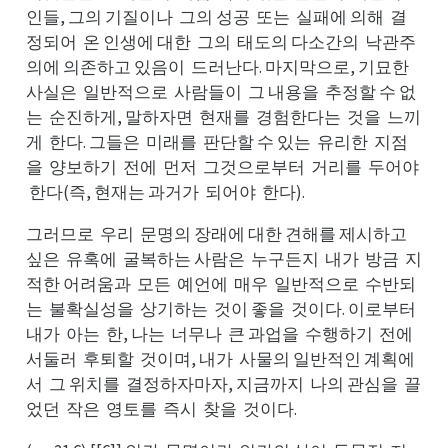
인들, 그의 기질이나
그의 성공
또는
실패에 의해
결
그나
또공
실는
결해
정되어
온 인생에 대한
그의
태도의 다소간의
낙관주
온어
그한
태의
낙의
의에 의존하고 있음이
드러난다. 마지막으로, 기묘한
드이
사실은
일반적으로
사람들이
그 내용을
추정할 수 없
일은
사로
그이
추을
는
순진하게, 말하자면
현재를
경험한다는
것을
느끼
순는
현면
경를
것는
느을
게
한다. 그들은
미래를
판단할 수 있는
유리한
지점
한게
미은
판를
유는
지한
을
양보하기
전에
먼저
그것으로부터
거리를
두어야
양을
전기
먼에
그저
거터
두를
한
한다(즉, 현재는 과거가
되어야
한다).
야
되가
한야
그러므로
우리
문명의 장래에 대한 견해를 제시하고
우로
문리
싶은
유혹에
굴복하는 사람은
누구든지
내가
방금
지
유은
굴에
누은
내지
방가
지금
적한 어려움과
모든
예언에
매우
일반적으로
수반되
모과
예든
매에
일우
수로
는
불확실성을
상기하는
것이 좋을
것이다. 이로부터
불는
상을
것는
것을
내터
내가
아는
한, 나는
너무나
큰 과업을
수행하기
전에
아가
한는
너는
큰나
수을
전기
서에
서둘러
후퇴할
것이며, 내가
사물의 일반적인 계획에
후러
것할
사가
서
그 위치를
결정하자마자, 지금까지
나의 관심을
끌
그서
결를
나지
끌을
었던
작은
영토를
즉시
찾을
것이다.
작던
영은
즉를
찾시
것을