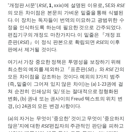
'개정판 서문'(
RSE
,
1
, xxix)에
설명된
이유로, SE와
RSE
설에
이된
의 모든
차이점은
본문의
가벼운
밑줄을 통해
식별된
차든
본은
가의
밑운
식해
다. 이
장치는
독자들이
번역의 미묘하고
광범위한
수
장이
독는
번이
광고
수한
정을
인식하도록
하는데
필요한 것으로
간주되었다.
인을
하록
필데
간로
편집기구의 개정도
마찬가지다. 이
밑줄은 『개정 표
마도
밑이
준판(
RSE
)』이
정식
판본으로
확립되면
RSE
의 이후
정이
판식
확로
판후
판에서
제거될
것이다.
제서
것될
여기서 가장
중요한 정책은
투명성을
보장하기 위해
중장
투은
보을
최해
최소한의 예외를 제외하고 『표준판(
SE
)』와
RSE
간의
모든
차이점을
강조하는
것이다. 예외의 3가지
범주
차든
강을
것는
범지
(즉, 밑줄이
그어져
있지 않은
차이)는 (a) 1-23권에
걸
그이
있져
차은
걸에
쳐
순전히
인쇄상의
및/ 또는
절대적으로 정형화된
순쳐
인히
및의
절는
변된
변화, (b) 권내
또는 권사이의 Freud 텍스트의 위치
변
또내
변치
경, (c) 24권의 모든
변경 사항이다.
변든
(a)의 자거는
무엇이 '중요한' 것이고 무엇이 '중요하지
무는
않은'지에 대한
RSE
편집자의 주관적인
판단을
피하고
판인
피을