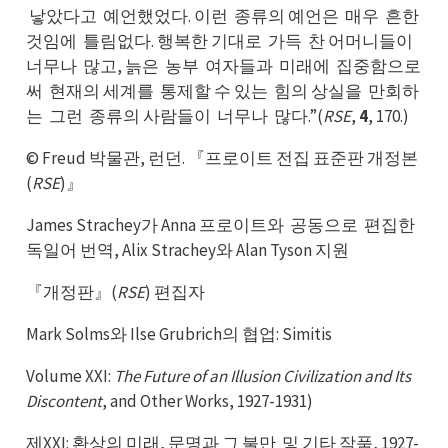
낳았다고
예언했었다. 이런
종류의 예언은
매우
흔한
에
예고
종런
매은
흔우
것임에
틀림없다. 행복한 기대로
가득
찬 어머니들이
틀에
가로
찬득
너이
너무나
많고, 늙은
농부
여자들과
미래에
집중함으로
많나
농은
여부
미과
집에
써
현재의 세계를
통제할 수 있는
힘의 상실을
만회하
현써
통를
힘는
만을
는
그런
종류의 사람들이
너무나
많다.”(
RSE
,
4
, 170.)
그는
종런
너이
많나
© Freud 박물관, 런던. 『프로이트 전집 표준판 개정본
(
RSE
)』
James Strachey가 Anna 프로이트와
공동으로
편집한
공와
편로
독한
독일어 번역, Alix Strachey와 Alan Tyson 지원
『개정판』(
RSE
) 편집자
Mark Solms와 Ilse Grubrich의 협업: Simitis
Volume XXI:
The Future of an Illusion Civilization and Its
Discontent
, and Other Works, 1927-1931)
제XXI: 환상의 미래, 문명과 그 불만
및 기타 작품, 1927-
및만