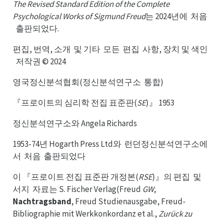
The Revised Standard Edition of the Complete
Psychological Works of Sigmund Freud
는 2024년에
처음
처에
출판되었다.
출음
편집, 번역, 소개
및 기타
모든
편집
사항, 장치 및 색인
및개
모타
편든
사집
저작권 © 2024
저인
영국정신분석협회(정신분석연구소
통합)
통소
『프로이트의 심리학 전집 표준판(
SE
)』 1953
정신분석연구소와 Angela Richards
1953-74년 Hogarth Press Ltd와
런던정신분석연구소에
런와
서
처음
출판되었다
처서
출음
이 『프로이트 전집 표준판 개정본(
RSE
)』의 편집
및
및집
서지
자료는 S. Fischer Verlag(Freud
GW
,
자지
Nachtragsband
, Freud Studienausgabe, Freud-
Bibliographie mit Werkkonkordanz et al.,
Zurück zu