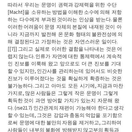
따라서
우리는
문명이
권력과 강제력을 위한
수단
우서
문는
권이
수한
[Macht]을
소유하는 방법을 이해한 소수에 의해
저항
소을
저해
하는
다수에게
부과된 것이라는
인상을
받는다. 물론
다는
부게
인는
받을
이론
이러한 어려움이 문명
자체의 본질에
내재된 것이
아
자명
내에
아이
니라
지금까지
발전해
온 문화
형태의 불완전성에 의
지라
발지
온해
형화
해
결정된다고
가정하는
것은
자연스러운
일이다.
결해
가고
것는
자은
일운
[[7]] 그리고
실제로
이러한
결함을 나타내는
것은 어
실고
이로
결한
것는
렵지 않는다. 인류가
자연에 대한
통제력에서
계속적
자가
통한
계서
인
진보를
이룩해
왔고
앞으로도
더 큰
진보를
기대
진인
이를
왔해
앞고
더도
진큰
기를
할 수 있지만, 인간사를
관리하는데
있어서도
비슷한
관를
있데
비도
진한
진보가
이루어졌다는
것을
확실하게
확증하는
것은
이가
것는
확을
확게
것는
불은
불가능하다. 그리고
아마도
모든
시기에, 지금과 마찬
아고
모도
시든
가지로, 많은 사람들은
그렇게
작은
문명이
그렇게
그은
작게
문은
그이
획게
획득한 것이
과연
방어할
가치가
있는지
자문해
왔
과이
방연
가할
있가
자지
왔해
다. (rse21.7) 인간관계의 재편이
가능해야
한다고 생각
가이
한야
할 수 있는데, 그것은
강압과 충동의 억압을
포기함으
강은
포을
로써
문명에 대한 불만의 자원을
제거하고, 그리하여
문써
제을
사여
사람들이
내부의 불화에
방해받지 않고부의 획득과
내이
방에
향과