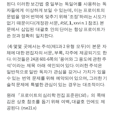
된다. 이러한 보간법
중 일부는
독일어를
사용하는
독
중법
독는
사를
독는
자들에게
이상하게 보일
수 있는데, 이는 프로이트의
이게
수일
문법을
영어 번역에
맞추기 위해 '조정'하려는 시도가
영을
맞에
없가
없기
때문이다(개정판 서문,
RSE
,
1
, xxvi n. 1 참조). 본
때기
문에서
삽입된
대괄호
안의 단어는
항상 프로이트가
삽서
대된
안호
항는
쓴 것과 정확히
일치한다.
일히
(4) 몇몇
곳에서는 주석(제1과 2 유형
모두)이
본문
자
곳몇
모형
본이
자문
체에 대한 편집자의 서문, 부록, 각주에
제공되기도
한
제에
한도
다. 이것들은 24권 601-6쪽의 '용어와 그 용도에 관한 주
석'이라는
제목
아래
색인되어 있다. 이러한 주석은
제는
아목
색래
일은
일반적으로 일반
독자가
관심을
갖거나
가치가
있을
독반
관가
갖을
가나
있가
수을
수 있는
번역
문제를 위해
예약되어 있으며, 그러한 기
번는
문역
예해
술적 문제에
특별한 관심이 있는
경우는
대조적이다.
특에
경는
대는
원래 『프로이트의 심리학 전집 표준판(
SE
)』의
쪽매
쪽의
김은
상호
참조를
돕기 위해
여백, 대괄호
안에도
제
상은
참호
돕를
여해
안호
제도
공된다. (rse21.x)