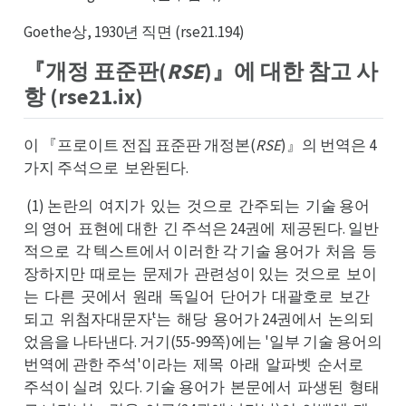
Goethe상, 1930년 직면 (rse21.194)
『개정 표준판(
RSE
)』에 대한 참고 사
항 (rse21.ix)
이 『프로이트 전집 표준판 개정본(
RSE
)』의 번역은 4
가지 주석으로
보완된다.
보로
(1) 논란의
여지가
있는
것으로
간주되는
기술 용어
여의
있가
것는
간로
기는
의 영어
표현에 대한
긴 주석은 24권에
제공된다. 일반
표어
긴한
제에
적으로
각 텍스트에서 이러한 각 기술 용어가
처음
등
각로
처가
등음
장하지만
때로는
문제가
관련성이 있는
것으로
보이
때만
문는
관가
것는
보로
는
다른
곳에서
원래
독일어
단어가
대괄호로
보간
다는
곳른
원서
독래
단어
대가
보로
되고
위첨자대문자ᵗ는
해당
용어가 24권에서
논의되
위고
해는
용당
논서
었음을 나타낸다. 거기(55-99쪽)에는 '일부 기술 용어의
번역에 관한 주석'이라는
제목
아래
알파벳
순서로
제는
아목
알래
순벳
주로
주석이 실려
있다. 기술 용어가
본문에서
파생된
형태
있려
본가
파서
형된