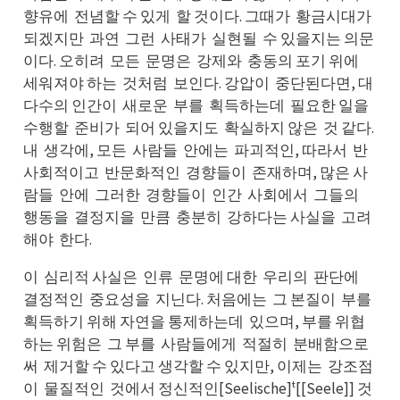
향유에
전념할 수 있게
할 것이다. 그때가
황금시대가
전에
할게
황가
되가
되겠지만
과연
그런
사태가
실현될
수 있을지는 의문
과만
그연
사런
실가
수될
이다. 오히려
모든
문명은
강제와
충동의 포기 위에
모려
문든
강은
충와
세에
세워져야 하는
것처럼
보인다. 강압이
중단된다면, 대
것는
보럼
중이
다수의 인간이
새로운
부를
획득하는데
필요한 일을
새이
부운
획를
필데
수을
수행할
준비가
되어 있을지도
확실하지 않은
것 같다.
준할
되가
확도
것은
내
생각에, 모든
사람들
안에는
파괴적인, 따라서
반
생내
사든
안들
파는
반서
사회적이고
반문화적인
경향들이
존재하며, 많은 사
반고
경인
존이
람들
안에
그러한
경향들이
인간
사회에서
그들의
안들
그에
경한
인이
사간
그서
행의
행동을
결정지을
만큼
충분히
강하다는 사실을
고려
결을
만을
충큼
강히
고을
해야
한다.
한야
이
심리적 사실은
인류
문명에 대한
우리의
판단에
심이
인은
문류
우한
판의
결에
결정적인
중요성을
지닌다. 처음에는
그 본질이
부를
중인
지을
그는
부이
획를
획득하기 위해 자연을 통제하는데
있으며, 부를 위협
있데
하는 위험은
그 부를
사람들에게
적절히
분배함으로
그은
사를
적게
분히
써
제거할 수 있다고 생각할 수 있지만, 이제는
강조점
제써
강는
이
물질적인
것에서 정신적인[Seelische]ᵗ[[Seele]] 것
물이
것인