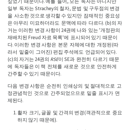
싶었기
때문이다. 예를
들어, 모든
독자는 아니지만
때기
들를
독든
일만
일부
독자는 Strachey의 철자, 문법
및 구두점의 변경
독부
및법
을
사소한 것으로 생각할 수 있지만
잠재적인
중요성
사을
잠만
중인
은 아무리
미묘하더라도
문맥에 따라
다르다. (b)의 자
미리
문도
다라
거는 이러한
변경 사항이 24권에 나와
있는 '개정판의
변한
있와
재배치된 Freud 자료 목록'에
표시되어 있기
때문이
표에
때기
다. 이러한
변경 사항은
본문
자체에 대한
개정된(따
변한
본은
자문
개한
라서
밑줄이
그어진) 편집 주석에도
언급되어 있다.
밑서
그이
언도
(c)의 자거는 24권의
RSE
이 SE과
완전히
다르기
때문
완과
다히
때기
에
독자들은 이 책
전체를
새로운
것으로
안전하게
독에
전책
새를
것운
안로
간게
간주할 수 있기
때문이다.
때기
다음
변경 사항은
순전히
인쇄상의
및 절대적으로
고
변음
순은
인히
및의
고로
정관념적인
것으로
간주되었으므로
밑줄
표시가
면
것인
간로
밑로
표줄
면가
제된다.
활자
크기, 글꼴
및 간격의 변경(객관적으로
중요
크자
및꼴
중로
하지 않기
때문에).
때기