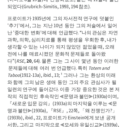
완에
해은
출에
되었다(Grubrich-Simitis, 1993, 194 참조).
프로이트가 1935년에
그의 자서전적 연구에
덧붙인
그에
덧에
'추기'에서, 그는
지난 10년
동안
그의 저술에서
일어
지는
동년
그안
일서
난 '중대한
변화'에 대해
언급했다. “나의 관심은
자연
변한
언해
자은
과학, 의학, 심리치료를
통해
평생을
우회한 후, 내가
통를
평해
우을
생가
생각할 수 있는
나이가
되지 않았던
젊었을 때, 오래
나는
되가
젊던
전에 나를
매료시켰던
문화적 문제들로
돌아왔
매를
문던
돌로
다”(
RSE
,
20
, 64). 물론
그는
그 사이
몇년
동안
이러한
그론
그는
몇이
동년
이안
문
문제들에 대해
여러
번 언급했다. 특히
Totem and
한
여해
번러
Taboo
(1912-13a), ibid., 13; ¹ 그러나
그는
환상의 미래
그나
환는
와 함께
그의 남은
생애
동안
그의 주요
관심사가
될
그께
생은
동애
그안
관요
될가
일련의 연구에
들어갔다. 이중
가장
중요한 것은
본 저
들에
가중
중장
본은
작의
직접적인
후속작인 ⪡문명과 불만⪢(1930a)이며,
직의
후인
『새로운 입문 강의』(1933a)의 마지막을 이루는 ⪡문
명과 불만⪢(1930a), 『RSE』, 22쪽, 「왜 전쟁인가?」
(1933b), ibid., 22, 프로이트가 Einstein에게 보낸
공개
공낸
서한, 그리고
마지막으로 ⪡모세와 유일신교⪢(1939a),
마고