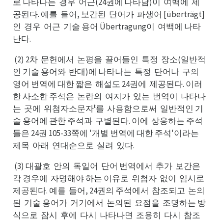
로 나타나는
경우
어근(24권에 나타남)이
여백에
제
경는
어우
여이
제에
공된다. 예를
들어, 보간된
단어가
파생어 [überträgt]
들를
단된
파가
인
경우
어근
기술 용어 Übertragung이
여백에 나타
경인
어우
기근
여이
난다.
(2) 2차
문헌에서
논평을
끌어들인
특정
장소(일반적
문차
논서
끌을
특인
장정
인 기술 용어와
반대)에 나타나는
특정
단어나
구의
반와
특는
단정
구나
영어 번역에 대한 짧은
해설도 24권에
제공된다. 이러
해은
제에
한 사소한 주석은
논란의
여지가
있는
번역이
나타나
논은
여의
있가
번는
나이
는
곳에
위첨자소문자ᵗ를
사용함으로써
일반적인 기
곳는
위에
사를
일써
술 용어에 관한 주석과
구별된다. 이에
상응하는 주석
구과
상에
들은 24권 105-33쪽에 '개별 번역에 대한 주석'이라는
제는
제목
아래
연대순으로
실려
있다.
아목
연래
실로
있려
(3) 대괄호
안의
독일어
단어 번역에서
추가
보간은
안호
독의
단어
추서
보가
각은
각 경우에
자명해야 하는 이유로
위첨자
없이
임시로
자에
위로
없자
임이
제로
제공된다. 예를
들어, 24권의 주석에서
참조되고
논의
들를
참서
논고
된
기술 용어가
거기에서
논의된
요점을
조명하는 방
기된
거가
논서
요된
조을
식으로
잠시
후에
다시
나타나면
조용히
다시
참조
잠로
후시
다에
나시
조면
다히
참시