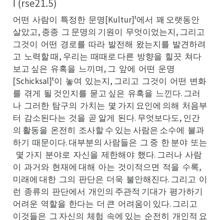
I (rse21.5)
어떤
사람이
특정한
문명[Kultur]ᵗ에서
꽤 오랫동안
사떤
특이
문한
꽤서
살안
살았고, 종종
그 문명의 기원이
무엇이었는지, 그리고
그종
무이
그고
그것이
어떤
경로를
따라
발전해
왔는지를
발견하려
어이
경떤
따를
발라
왔해
발를
고
노력할 때, 우리는
때때로 다른
방향을
힐끗
쳐다
노고
때는
방른
힐을
쳐끗
보고 싶은
유혹을
느끼며, 그
앞에
어떤
운명
유은
느을
앞그
어에
운떤
[Schicksal]ᵗ이
놓여
있는지, 그리고
그것이
어떤
변화
놓이
있여
그고
어이
변떤
를
겪게
될 것인지를
묻고 싶은
유혹을
느낀다. 그러
겪를
될게
묻를
유은
느을
나
그러한
탐구의
가치는
몇 가지 요인에 의해
처음부
그나
탐한
가의
몇는
처해
터
감소된다는
것을
곧 알게
된다. 무엇보다도, 인간
감터
것는
곧을
된게
의 활동을
온전히
조사할 수 있는 사람은 소수에
불과
온을
조히
불에
하기
때문이다. 대부분의 사람들은
그 중
한 분야
또는
때기
그은
한중
또야
몇 가지
분야로
자신을
제한해야
했다. 그러나
사람
몇는
분지
자로
제을
했야
사나
이
과거와
현재에 대해
아는
것이적으면
적을
수록,
과이
현와
아해
것는
적면
수을
미래에 대한
그의
판단은
더욱
불안해진다. 그리고
이
그한
판의
더은
불욱
이고
런
종류의
판단에서
개인의 주관적 기대가
평가하기
종런
판의
개서
평가
어기
어려운
역할을
한다는
더 큰
어려움이 있다. 그리고
역운
한을
더는
어큰
이고
이것들은
그 자신의
체험
속에 있는
순전히
개인적 요
그은
체의
속험
순는
개히