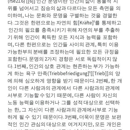
(rse21.6) [[6]] 인간
문명이란
인간의 삶이
동물적
지
문간
인란
동이
지적
위를
넘어서고
짐승의 삶과 다르다는 모든
측면을
의
넘를
짐고
측든
의을
미하며, 나는
문화와
문명을
구별하는
것을
경멸한
문는
문와
구을
것는
경을
다. 그것은
한편으로는 자연의
힘[Kräfte]ᵗ를
통제하고
한은
힘의
통를
인
인간의
필요를
충족시키기 위해 자연의 부를
추출하
고
필의
충를
추를
기 위해
인간이
획득한
모든
지식과
능력을
포함하
인해
획이
모한
지든
능과
포을
며, 다른
한편으로는
인간들
사이의 관계, 특히
이용
한른
인는
사들
이히
가용
가능한부의 분배를
조정하는데
필요한
모든
규정을
조를
필데
모한
규든
포을
포함한다. 문명의 2가지
경향은
서로
독립적이지 않
경지
서은
독로
다. 1번째, 인간의 상호
관계는
현존하는 부가
가능하
관호
현는
가가
게
하는
욕구
만족(Triebbefriedigung]ᵗ[[Trieb]]의
양
하게
욕는
만구
양의
에 의해
심오하게
영향을
받기
때문이다. 2번째, 한
개
심해
영게
받을
때기
개한
인이
다른
사람과의 관계에서
다른
사람과의 관계에
다이
사른
다서
사른
서부로
기능할 수 있기
때문에, 다른
사람이
자신의
기로
때기
사른
자이
노의
노동
능력을 이용하거나
그를
성적 대상으로
선택하
능동
그나
성를
선로
는
한, 그
자신이
다른
사람과의 관계에서부로
기능
한는
자그
다이
사른
기로
하게
될 수
있기
때문이다. 3번째, 더욱이 문명은
보편
될게
있수
때기
보은
적인
인간
관심의 대상으로
여겨지지만, 모든
개인은
인인
관간
여로
개든