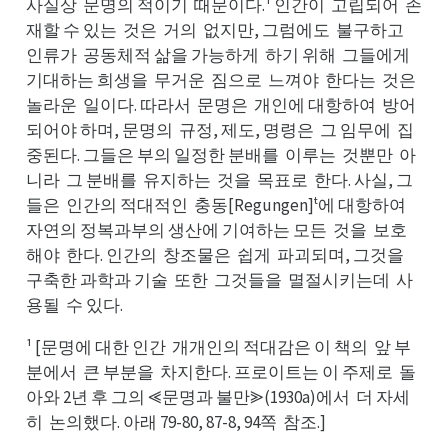
사실상
문명의 적이기
때문이다.¹ 인간이
고립되어
존
문상
때기
고이
존어
재할 수 있는
것은
거의
없지만, 그럼에도
불구하고
것는
거은
없의
불도
인고
인류가
공동체적 삶을 가능하게
하기 위해
그들에게
공가
하게
그해
기게
기대하는 희생을
무거운
짐으로
느껴야
한다는
것은
무을
짐운
느로
한야
것는
놀은
놀라운
일이다. 따라서
문명은
개인에 대항하여
방어
일운
문서
개은
방여
되어야 하며, 문명의
규정, 제도, 명령은
그 임무에
집
규의
그은
집에
중된다. 그들은 부의 일정한 분배를
이루는
것뿐만
아
이를
것는
아만
니라
그 분배를
유지하는
것을
목표로
한다. 사실, 그
그라
유를
것는
목을
한로
들은
인간의 적대적인
충동[Regungen]ᵗ에 대항하여
인은
충인
자여
자연의 정복과부의 생산에 기여하는 모든
것을
보호
것든
보을
해야
한다. 인간의
창조물은
쉽게
파괴되며, 그것을
한야
창의
쉽은
파게
구을
구축한 과학과 기술
또한
그것들을
멸절시키는데
사
또술
그한
멸을
사데
용될
수 있다.
수될
¹ [문명에 대한 인간
개개인의 적대감은 이 책의
앞 부
개간
앞의
분에서
큰 부분을
차지한다. 프로이트는 이 주제로
돌
큰서
차을
돌로
아와 2년 후 그의 ⪡문명과 불만⪢(1930a)에서
더 자세
더서
히
논의했다. 아래 79-80, 87-8, 94쪽
참조.]
논히
참쪽