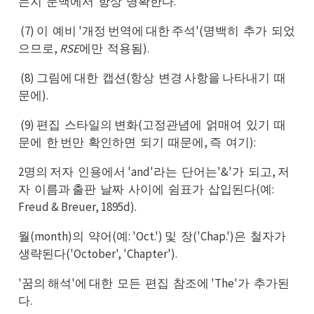
는지
문맥에서
항상
명확한다.
문지
항서
명상
(7) 이
예비 '개정 번역에 대한 주석'(명백히
추가
되었
예이
추히
되가
으므로,
RSE
에만
적용됨).
적만
(8) 그림에 대한
캡션(항상
변경 사항을 나타내기
때
캡한
변상
때기
문에).
(9) 편집
스타일의 변화(고정관념에
얽매여
있기
때
스집
얽에
있여
때기
문에
한 번만
확인하면
되기
때문에, 즉
여기):
한에
확만
되면
때기
여즉
2명의 저자
인용에서 'and'라는
단어는'&'가
되고, 저
인자
단는
되가
자
이름과 출판
날짜
사이에
쉼표가
삽입된다(예:
이자
날판
사짜
쉼에
삽가
Freud & Breuer, 1895d).
월(month)의
약어(예: 'Oct.') 및
장('Chap.')은
철자가
약의
장및
철은
생가
생략된다('October', 'Chapter').
'꿈의 해석'에 대한
모든
편집
참조에 'The'가
추가된
모한
편든
참집
추가
다.